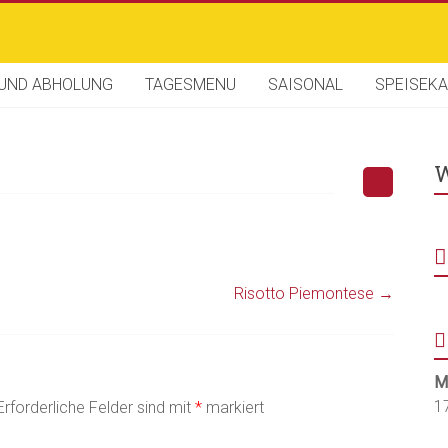
 UND ABHOLUNG
TAGESMENU
SAISONAL
SPEISEKA
W
Risotto Piemontese
→
M
1
Erforderliche Felder sind mit
*
markiert