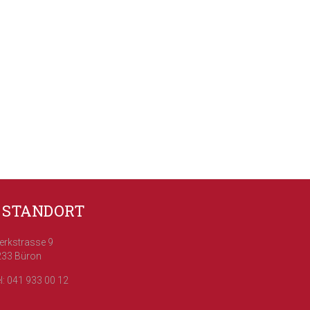
STANDORT
erkstrasse 9
233 Büron
l: 041 933 00 12