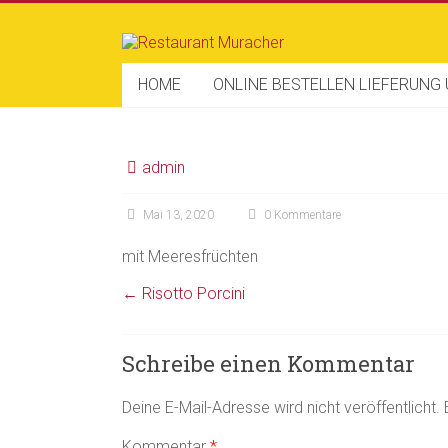
Zum
Inhalt
Restaurant
springen
Muracher
HOME
ONLINE BESTELLEN LIEFERUNG
admin
Mai 13, 2020
0 Kommentare
mit Meeresfrüchten
←
Risotto Porcini
Schreibe einen Kommentar
Deine E-Mail-Adresse wird nicht veröffentlicht.
Kommentar
*